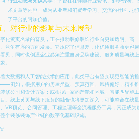
行业动态与知识共享
：平台往往伴随行业资讯、趋势分析、
术文章等内容，成为从业者和消费者学习、交流的社区，提
了平台的附加价值。
五、对行业的影响与未来展望
数字化黄页名录的普及，正在推动装修装饰行业向更加透明、高
效、竞争有序的方向发展。它压缩了信息差，让优质服务商更容
被看见，同时也倒逼企业必须注重自身品牌建设、服务质量与线
形象。
随着大数据和人工智能技术的应用，此类平台有望实现更智能的
荐——例如，根据用户的房屋类型、预算范围、风格偏好，精准
荐装修公司和设计方案；或根据厂家的产能和区域，智能匹配施
项目。线上黄页与线下服务的融合也将更加深入，可能整合在线
房、VR预览、合同管理、工程监理等全流程服务工具，真正成为
能整个装修装饰产业链的数字化基础设施。
##