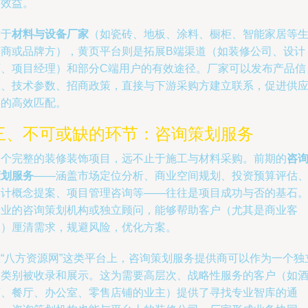
本效益。
对于
材料与设备厂家
（如瓷砖、地板、涂料、橱柜、智能家居等
产商或品牌方），黄页平台则是拓展B端渠道（如装修公司、设计
师、项目经理）和部分C端用户的有效途径。厂家可以发布产品信
息、技术参数、招商政策，直接与下游采购方建立联系，促进供
链的高效匹配。
三、不可或缺的环节：咨询策划服务
一个完整的装修装饰项目，远不止于施工与材料采购。前期的
咨
策划服务
——涵盖市场定位分析、商业空间规划、投资预算评估
设计概念提案、项目管理咨询等——往往是项目成功与否的基石
专业的咨询策划机构或独立顾问，能够帮助客户（尤其是商业客
户）厘清需求，规避风险，优化方案。
在“八方资源网”这类平台上，咨询策划服务提供商可以作为一个独
的类别被收录和展示。这为需要高层次、战略性服务的客户（如
店、餐厅、办公室、零售店铺的业主）提供了寻找专业智库的通