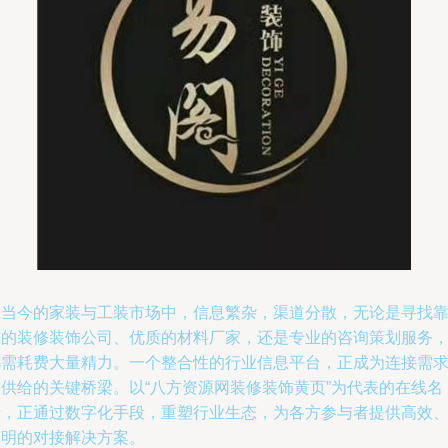
在当今的家装与工装市场中，信息繁杂，渠道分散，无论是寻找
谱的装修装饰公司、优质的材料厂家，还是专业的咨询策划服务
都需耗费大量精力。一个整合性的行业信息平台，正成为连接需
与供给的关键桥梁。以“八方资源网装修装饰黄页”为代表的在线名
录，正通过数字化手段，重塑行业生态，为各方参与者提供高效
透明的对接解决方案。