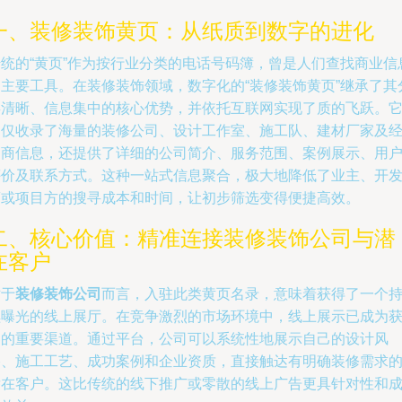
一、装修装饰黄页：从纸质到数字的进化
传统的“黄页”作为按行业分类的电话号码簿，曾是人们查找商业信
的主要工具。在装修装饰领域，数字化的“装修装饰黄页”继承了其
类清晰、信息集中的核心优势，并依托互联网实现了质的飞跃。
不仅收录了海量的装修公司、设计工作室、施工队、建材厂家及
销商信息，还提供了详细的公司简介、服务范围、案例展示、用
评价及联系方式。这种一站式信息聚合，极大地降低了业主、开
商或项目方的搜寻成本和时间，让初步筛选变得便捷高效。
二、核心价值：精准连接装修装饰公司与潜
在客户
对于
装修装饰公司
而言，入驻此类黄页名录，意味着获得了一个
续曝光的线上展厅。在竞争激烈的市场环境中，线上展示已成为
客的重要渠道。通过平台，公司可以系统性地展示自己的设计风
格、施工工艺、成功案例和企业资质，直接触达有明确装修需求
潜在客户。这比传统的线下推广或零散的线上广告更具针对性和